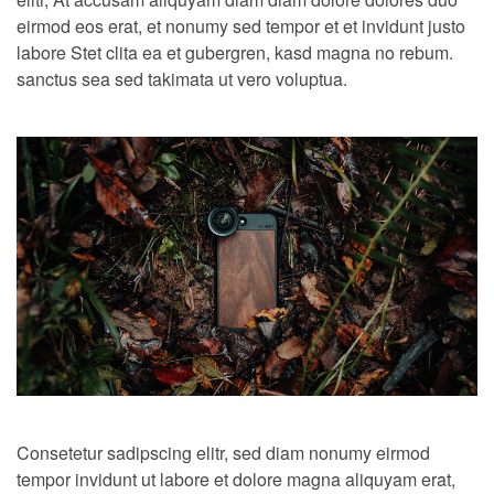
eirmod eos erat, et nonumy sed tempor et et invidunt justo
labore Stet clita ea et gubergren, kasd magna no rebum.
sanctus sea sed takimata ut vero voluptua.
Consetetur sadipscing elitr, sed diam nonumy eirmod
tempor invidunt ut labore et dolore magna aliquyam erat,