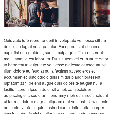
Quis aute iure reprehenderit in voluptate velit esse cillum
dolore eu fugiat nulla pariatur. Excepteur sint obcaecat
cupiditat non proident, sunt in culpa qui officia deserunt
mollit anim id est laborum. Duis autem vel eum iriure dolor
in hendrerit in vulputate velit esse molestie consequat, vel
illum dolore eu feugiat nulla facilisis at vero eros et
accumsan et iusto odio dignissim qui blandit praesent
luptatum zzril delenit augue duis dolore te feugait nulla
facilisi. Lorem ipsum dolor sit amet, consectetuer
adipiscing elit, sed diam nonummy nibh euismod tincidunt
ut laoreet dolore magna aliquam erat volutpat. Ut wisi enim
ad minim veniam, quis nostrud exerci tation ullamcorper
suscipit lobortis nisl ut aliquip ex ea commodo consequat.