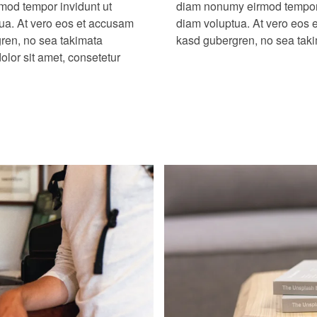
rmod tempor invidunt ut
agna aliquyam erat, sed
ua. At vero eos et accusam
res et ea rebum. Stet clita
gren, no sea takimata
kasd gubergren, no sea taki
lor sit amet, consetetur