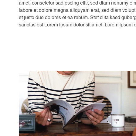
amet, consetetur sadipscing elitr, sed diam nonumy ei
diam nonumy eirmod tempor invidunt ut labore et dolore m
labore et dolore magna aliquyam erat, sed diam volupt
diam voluptua. At vero eos et accusam et justo duo dolo
et justo duo dolores et ea rebum. Stet clita kasd guber
sanctus est Lorem ipsum dolor sit amet. Lorem ipsum do