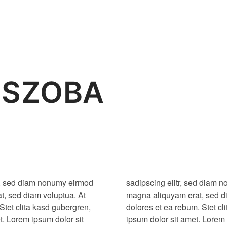
 SZOBA
tr, sed diam nonumy eirmod
idunt ut labore et dolore
t, sed diam voluptua. At
et accusam et justo duo
Stet clita kasd gubergren,
takimata sanctus est Lorem
t. Lorem ipsum dolor sit
tur sadipscing elitr, sed