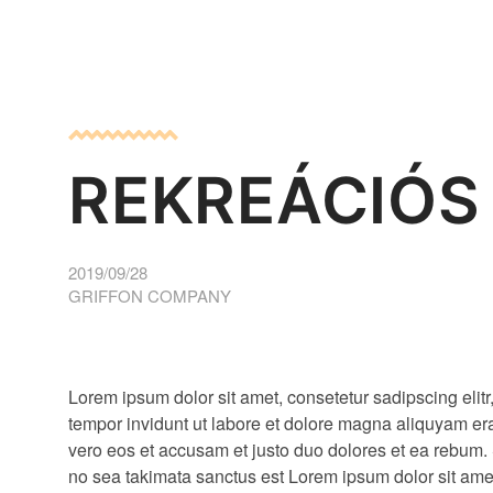
REKREÁCIÓS
2019/09/28
GRIFFON COMPANY
Lorem ipsum dolor sit amet, consetetur sadipscing eli
sadipscing elitr, sed diam nonumy eirmod tempor inv
tempor invidunt ut labore et dolore magna aliquyam era
magna aliquyam erat, sed diam voluptua. At vero eos 
vero eos et accusam et justo duo dolores et ea rebum. 
dolores et ea rebum. Stet clita kasd gubergren, no sea 
no sea takimata sanctus est Lorem ipsum dolor sit ame
ipsum dolor sit amet. Lorem ipsum dolor sit amet, consete